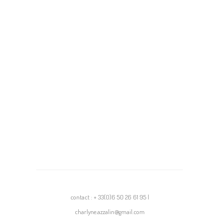
contact : + 33(0)6 50 26 61 95 |
charlyne.azzalin@gmail.com