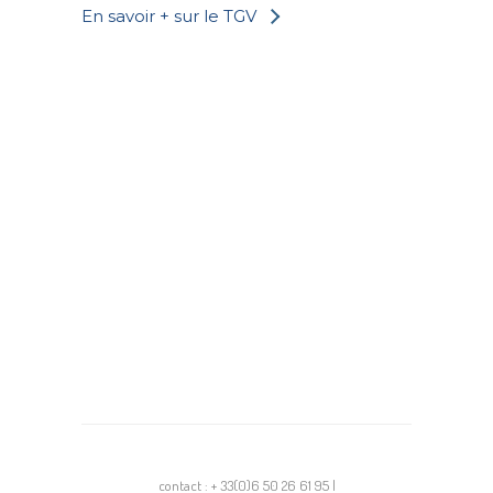
En savoir + sur le TGV
contact : + 33(0)6 50 26 61 95 |